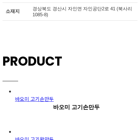
경상북도 경산시 자인면 자인공단2로 41 (북사리
소재지
1085-8)
PRODUCT
바오미 고기손만두
바오미 고기손만두
바오미 고기왕만두