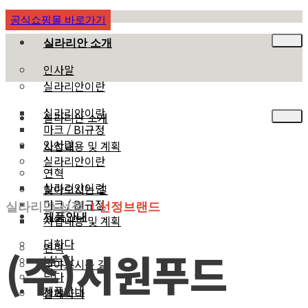
공식쇼핑몰 바로가기
실라리안 소개
인사말
실라리안이란
실라리안이란
실라리안 소개
마크 / BI규정
인사말
사업내용 및 계획
실라리안이란
연혁
실라리안이란
찾아오시는 길
마크 / BI규정
실라리안 선정
I 선정브랜드
제품안내
사업내용 및 계획
더하다
연혁
(주)서원푸드
나누다
찾아오시는 길
담다
제품안내
함께하다