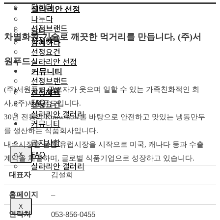
더하다
실라리안 선정
나누다
선정브랜드
담다
차별화된 기술로 깨끗한 먹거리를 만듭니다, (주)서
선정혜택
함께하다
선정요건
실라리안 선정
원푸드
커뮤니티
선정브랜드
공지사항
(주)서원푸드 근로자가 웃으며 일할 수 있는 가족친화적인 회
선정혜택
FAQ
선정요건
사, (주)서원푸드입니다.
실라리안 갤러리
30년 전통의 Know-how를 바탕으로 안전하고 맛있는 냉동만두
커뮤니티
를 생산하는 식품회사입니다.
공지사항
내수시장은 물론 유럽시장을 시작으로 미국, 캐나다 등과 수출
FAQ
X
계약을 체결하며, 글로벌 식품기업으로 성장하고 있습니다.
실라리안 갤러리
대표자
김설희
홈페이지
–
X
연락처
053-856-0455