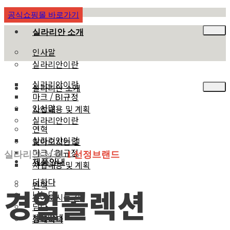
공식쇼핑몰 바로가기
실라리안 소개
인사말
실라리안이란
실라리안이란
실라리안 소개
마크 / BI규정
인사말
사업내용 및 계획
실라리안이란
연혁
실라리안이란
찾아오시는 길
마크 / BI규정
실라리안 선정
I 선정브랜드
제품안내
사업내용 및 계획
더하다
연혁
경일콜렉션
나누다
찾아오시는 길
담다
제품안내
함께하다