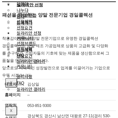
더하다
실라리안 선정
나누다
선정브랜드
패션을 완성하는 양말 전문기업 경일콜렉션
담다
선정혜택
함께하다
선정요건
실라리안 선정
커뮤니티
착용감이 뛰어난 양말 전문기업으로 유명한 경일콜렉션
선정브랜드
경일콜렉션은 양말 제조 가공업체로 상품의 고급화 및 다양화
공지사항
선정혜택
를 추구하고, 소비자들의 기호에 맞는 제품을 생산함으로써 그
FAQ
선정요건
실라리안 갤러리
품질을 인정받고 있습니다.
커뮤니티
앞으로도 지속적인 성장발전으로 업계를 이끌어가는 기업으로
우뚝 서겠습니다.
공지사항
FAQ
X
대표자
김상일
실라리안 갤러리
홈페이지
–
연락처
053-851-9300
X
경상북도 경산시 남산면 대왕로 27-11(경리 530-
소재지