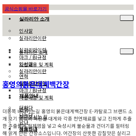
공식쇼핑몰 바로가기
실라리안 소개
인사말
실라리안이란
실라리안이란
실라리안 소개
마크 / BI규정
인사말
사업내용 및 계획
실라리안이란
연혁
홍영의붉은대게백간장
실라리안이란
찾아오시는 길
마크 / BI규정
제품안내
사업내용 및 계획
더하다
연혁
더동쪽 바다가는길 홍영의 붉은대게백간장 E-카탈로그 브랜드 소
나누다
찾아오시는 길
개 보기 영덕의 특산물 대게와 각종 천연재료를 넣고 진하게 추출
담다
한 추출물에 정제염을 넣고 숙성시켜 불순물과 건더기를 필터링
제품안내
함께하다
해 맑게 만든 간장소스입니다. 어간장의 산뜻한 감칠맛은 살리고