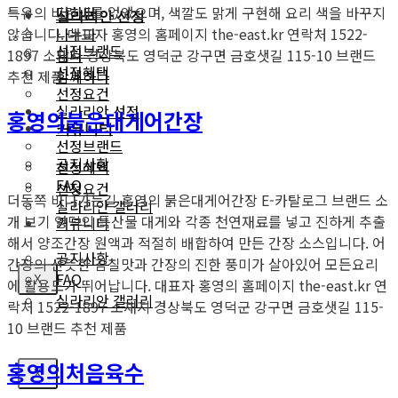
특유의 비린내를 없앴으며, 색깔도 맑게 구현해 요리 색을 바꾸지
더하다
실라리안 선정
않습니다. 대표자 홍영의 홈페이지 the-east.kr 연락처 1522-
나누다
선정브랜드
1897 소재지 경상북도 영덕군 강구면 금호샛길 115-10 브랜드
담다
선정혜택
추천 제품
함께하다
선정요건
실라리안 선정
홍영의붉은대게어간장
커뮤니티
선정브랜드
공지사항
선정혜택
FAQ
선정요건
더동쪽 바다가는길 홍영의 붉은대게어간장 E-카탈로그 브랜드 소
실라리안 갤러리
개 보기 영덕의 특산물 대게와 각종 천연재료를 넣고 진하게 추출
커뮤니티
해서 양조간장 원액과 적절히 배합하여 만든 간장 소스입니다. 어
공지사항
간장의 산뜻한 감칠맛과 간장의 진한 풍미가 살아있어 모든요리
FAQ
X
에 활용도가 뛰어납니다. 대표자 홍영의 홈페이지 the-east.kr 연
실라리안 갤러리
락처 1522-1897 소재지 경상북도 영덕군 강구면 금호샛길 115-
10 브랜드 추천 제품
홍영의처음육수
X